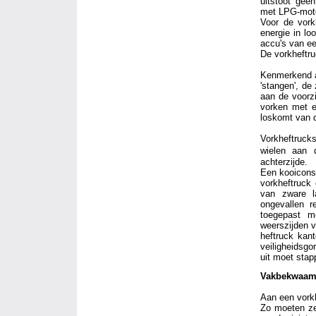
uitstoot gee
met LPG-mot
Voor de vork
energie in lo
accu's van e
De vorkheftr
Kenmerkend aa
'stangen', d
aan de voorz
vorken met e
loskomt van 
Vorkheftrucks
wielen aan 
achterzijde.
Een kooiconst
vorkheftruck 
van zware l
ongevallen r
toegepast m
weerszijden v
heftruck kant
veiligheidsgo
uit moet stapp
Vakbekwaamh
Aan een vorkh
Zo moeten ze