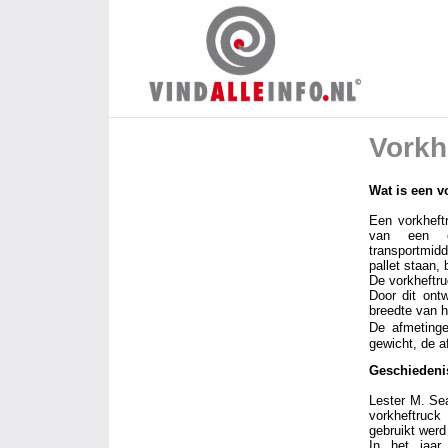
Vorkh
Wat is een v
Een vorkheftr
van een el
transportmid
pallet staan, 
De vorkheftru
Door dit ontw
breedte van h
De afmetinge
gewicht, de 
Geschiedenis
Lester M. Se
vorkheftruck
gebruikt wer
In het jaar