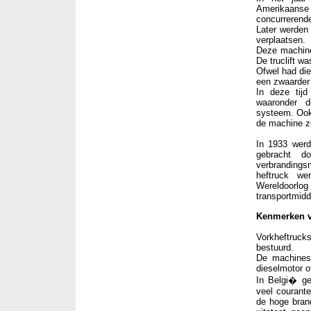
Amerikaans
concurrerend
Later werden
verplaatsen.
Deze machine
De truclift wa
Ofwel had die
een zwaarder
In deze tijd
waaronder d
systeem. Ook
de machine z
In 1933 werd
gebracht d
verbranding
heftruck we
Wereldoorl
transportmidd
Kenmerken v
Vorkheftruc
bestuurd.
De machines
dieselmotor 
In Belgi� ge
veel courant
de hoge bran