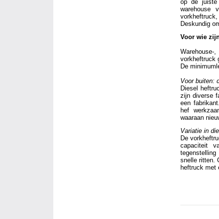
op de juiste
warehouse v
vorkheftruck,
Deskundig omg
Voor wie zij
Warehouse-,
vorkheftruck 
De minimumlee
Voor buiten: 
Diesel heftru
zijn diverse 
een fabrikant
hef werkzaam
waaraan nieu
Variatie in di
De vorkheftru
capaciteit 
tegenstelling
snelle ritten
heftruck met