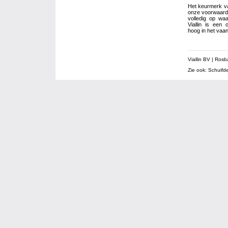
Het keurmerk van
onze voorwaarde
volledig op waa
Viallin is een 
hoog in het vaan
Viallin BV | Ro
Zie ook:
Schuifd