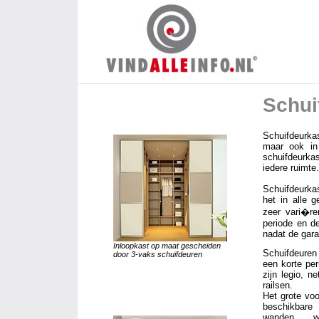
Schui
Schuifdeurka
maar ook in
schuifdeurka
iedere ruimte.
Schuifdeurka
het in alle g
zeer vari�re
periode en de
nadat de gara
Inloopkast op maat gescheiden
Schuifdeuren
door 3-vaks schuifdeuren
een korte pe
zijn legio, n
railsen.
Het grote vo
beschikba
wanden, w