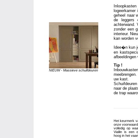
Inloopkasten
logeerkamer i
geheel naar 
de leggers 
achterwand. 
zonder een g
interieur. Ni
kan worden v
Idee�n kun j
en kastspecia
afbeeldingen 
Tip !
Inbouwkaste
NIEUW - Massieve schuifdeuren
meebrengen. 
uw kast.
Schuifdeure
naar de plaat
de trap waaro
Het keurmerk van
onze voorwaarde
volledig op waa
Viallin is een 
hoog in het vaan