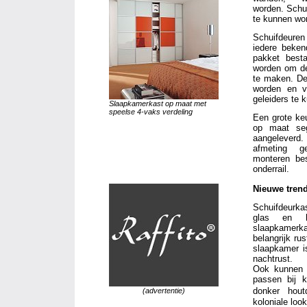
worden. Schui
te kunnen wor
Schuifdeuren
iedere beken
pakket besta
worden om de 
te maken. De
worden en v
geleiders te 
Slaapkamerkast op maat met
speelse 4-vaks verdeling
Een grote keu
op maat seg
aangeleverd
afmeting g
monteren be
onderrail.
Nieuwe tren
Schuifdeurkas
glas en ho
slaapkamerka
belangrijk ru
slaapkamer is
nachtrust.
Ook kunnen 
passen bij 
donker hout
(advertentie)
koloniale look