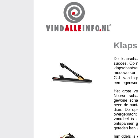
Klaps
De klapschaa
succes. Op na
klapschaat
medewerker 
G.J. van Ing
een tegenwoor
Het grote v
Noorse schaa
gewone schaa
been de punt
dien. De spi
overgebrach
voordeel is 
ontspannen g
gereden kan 
Inmiddels is