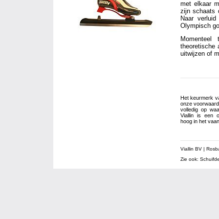
met elkaar m
zijn schaats 
Naar verluid
Olympisch go
Momenteel t
theoretische 
uitwijzen of 
Het keurmerk van
onze voorwaarde
volledig op waa
Viallin is een 
hoog in het vaan
Viallin BV | Ro
Zie ook:
Schuifd