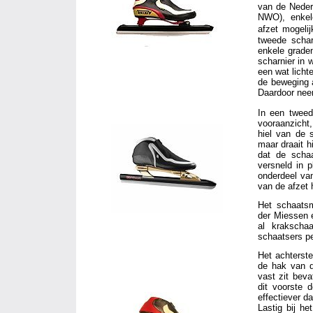
van de Neder
NWO), enkele
afzet mogeli
tweede schar
enkele graden
scharnier in 
een wat licht
de beweging 
Daardoor neem
In een tweed
vooraanzicht
hiel van de 
maar draait h
dat de scha
versneld in p
onderdeel van
van de afzet 
Het schaats
der Miessen 
al krakscha
schaatsers pe
Het achterste
de hak van d
vast zit bev
dit voorste 
effectiever d
Lastig bij he